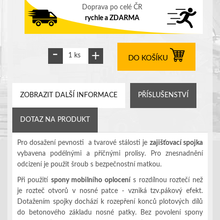
Doprava po celé ČR
rychle a ZDARMA
DO KOŠÍKU
ZOBRAZIT DALŠÍ INFORMACE
PŘÍSLUŠENSTVÍ
DOTAZ NA PRODUKT
Pro dosažení pevnosti a tvarové stálosti je
zajišťovací spojka
vybavena podélnými a příčnými prolisy. Pro znesnadnění
odcizení je použit šroub s bezpečnostní matkou.
Při použití
spony mobilního oplocení
s rozdílnou roztečí než
je rozteč otvorů v nosné patce - vzniká tzv.pákový efekt.
Dotažením spojky dochází k rozepření konců plotových dílů
do betonového základu nosné patky. Bez povolení spony