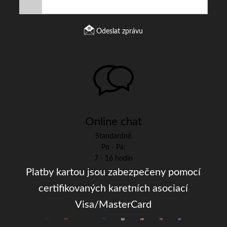
Odeslat zprávu
Online chat
Standardně
Po - Pá:
7 - 16 hodin
Platby kartou jsou zabezpečeny pomocí
certifikovaných karetních asociací
Visa/MasterCard