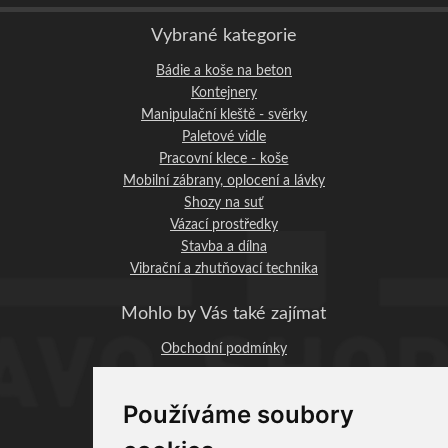
Vybrané kategorie
Bádie a koše na beton
Kontejnery
Manipulační kleště - svěrky
Paletové vidle
Pracovní klece - koše
Mobilní zábrany, oplocení a lávky
Shozy na suť
Vázací prostředky
Stavba a dílna
Vibrační a zhutňovací technika
Mohlo by Vás také zajímat
Obchodní podmínky
STAVO-SHOP.CZ
Používáme soubory
Profi-BAU Chrudim, s.r.o.
Václavská 1083