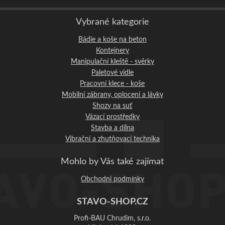
Vybrané kategorie
Bádie a koše na beton
Kontejnery
Manipulační kleště - svěrky
Paletové vidle
Pracovní klece - koše
Mobilní zábrany, oplocení a lávky
Shozy na suť
Vázací prostředky
Stavba a dílna
Vibrační a zhutňovací technika
Mohlo by Vás také zajímat
Obchodní podmínky
STAVO-SHOP.CZ
Profi-BAU Chrudim, s.r.o.