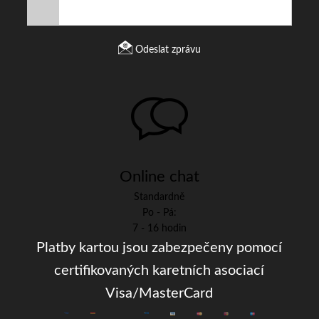
Odeslat zprávu
Online chat
Standardně
Po - Pá:
7 - 16 hodin
Platby kartou jsou zabezpečeny pomocí
certifikovaných karetních asociací
Visa/MasterCard