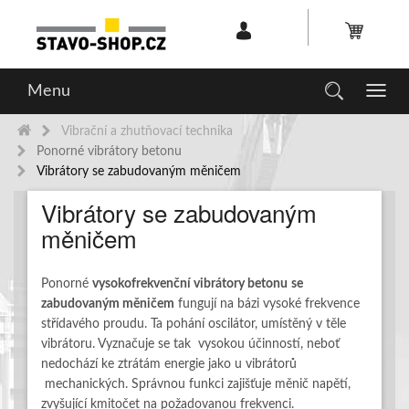
Menu
Toggl
navig
Vibrační a zhutňovací technika
Ponorné vibrátory betonu
Vibrátory se zabudovaným měničem
Vibrátory se zabudovaným
měničem
Ponorné
vysokofrekvenční vibrátory betonu
se
zabudovaným měničem
fungují na bázi vysoké frekvence
střídavého proudu. Ta pohání oscilátor, umístěný v těle
vibrátoru. Vyznačuje se tak vysokou účinností, neboť
nedochází ke ztrátám energie jako u vibrátorů
mechanických. Správnou funkci zajišťuje měnič napětí,
zvyšující kmitočet na požadovanou frekvenci.