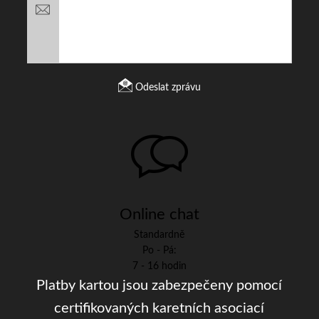
Odeslat zprávu
Online chat
Standardně
Po - Pá:
7 - 16 hodin
Platby kartou jsou zabezpečeny pomocí
certifikovaných karetních asociací