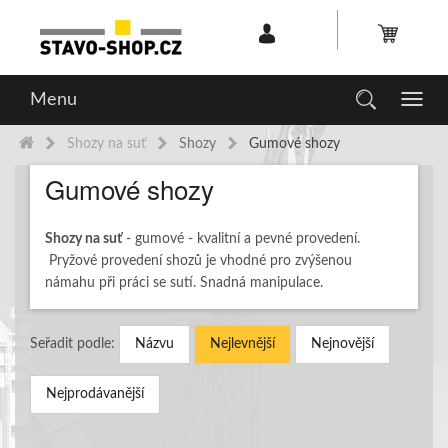
Menu
Toggl
navig
Shozy na suť
Shozy
Gumové shozy
Gumové shozy
Shozy na suť
- gumové - kvalitní a pevné provedení.
Pryžové provedení shozů je vhodné pro zvýšenou
námahu při práci se sutí. Snadná manipulace.
Seřadit podle:
Názvu
Nejlevnější
Nejnovější
Nejprodávanější