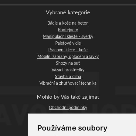
Vybrané kategorie
Bádie a koše na beton
Kontejnery
Manipulační kleště - svěrky
Paletové vidle
Pracovní klece - koše
Mobilní zábrany, oplocení a lávky
Shozy na suť
Vázací prostředky
Stavba a dílna
Vibrační a zhutňovací technika
Mohlo by Vás také zajímat
Obchodní podmínky
STAVO-SHOP.CZ
Používáme soubory
Profi-BAU Chrudim, s.r.o.