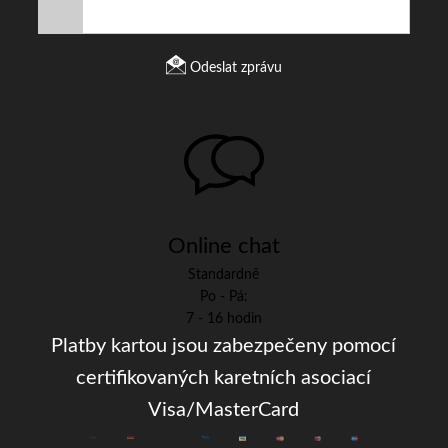
Odeslat zprávu
Online chat
Standardně
Po - Pá:
7 - 16 hodin
Platby kartou jsou zabezpečeny pomocí
certifikovaných karetních asociací
Visa/MasterCard