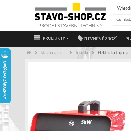
Výhrad
PRODEJ STAVEBNÍ TECHNIKY
PRODUKTY
ZLEVNĚNÉ ZBOŽÍ
PL
Stavba a dílna
Topidla
Elektrická topidla