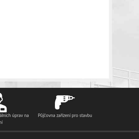
álních úprav na
Půjčovna zařízení pro stavbu
ní