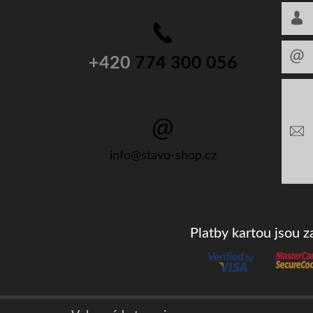
+420
774 300 056
info@stavo-shop.cz
Platby kartou jsou 