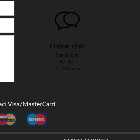
Online chat
Standardně
Po - Pá:
7 - 16 hodin
iací Visa/MasterCard