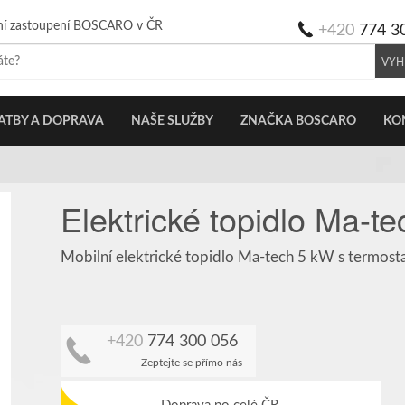
ní zastoupení BOSCARO v ČR
+420
774 3
VYH
ATBY A DOPRAVA
NAŠE SLUŽBY
ZNAČKA BOSCARO
KO
Elektrické topidlo Ma-t
Mobilní elektrické topidlo Ma-tech 5 kW s termos
+420
774 300 056
Zeptejte se přímo nás