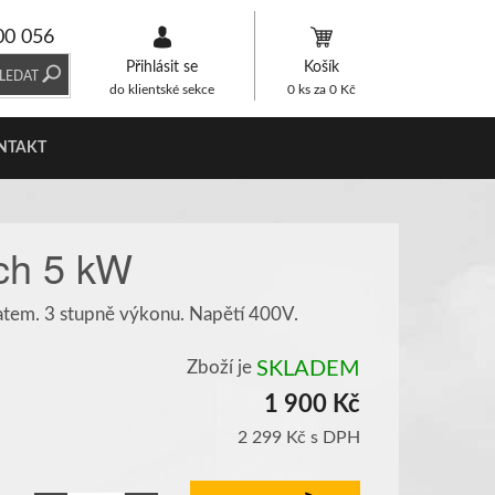
00 056
Přihlásit se
Košík
LEDAT
do klientské sekce
0
ks za
0
Kč
NTAKT
ech 5 kW
tatem.
3 stupně výkonu. Napětí 400V.
Zboží je
SKLADEM
1 900 Kč
2 299 Kč
s DPH