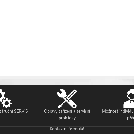
ozáruční SERVIS
Opravy zařízení a servisní
Možnost individu
prohlídky
přá
Kontaktní formulář