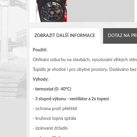
ZOBRAZIT DALŠÍ INFORMACE
DOTAZ NA P
Použití:
Ohřívání vzduchu na stavbách, vysušování vlhkých stěn
Topidlo je vhodné i pro obytné prostory. Dodáváno bez
Výhody:
- termostat (0- 4
0
°C)
- 3 stupně výkonu - ventilátor a 2x topení
- ochrana proti přehřátí
- kruhová topná spirála
- izolované držadlo