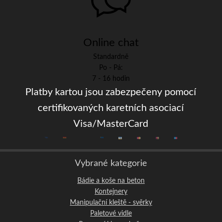
Online chat
Standardně
Po - Pá:
7 - 16 hodin
Platby kartou jsou zabezpečeny pomocí
certifikovaných karetních asociací
Visa/MasterCard
Vybrané kategorie
Bádie a koše na beton
Kontejnery
Manipulační kleště - svěrky
Paletové vidle