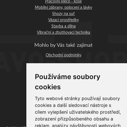
Pracovní klece - koše
Mobilní zábrany, oplocení a lávky
Shozy na suť
Vázací prostředky
Stavba a dílna
Vibrační a zhutňovací technika
Mohlo by Vás také zajímat
Obchodní podmínky
STAVO-SHOP.CZ
Používáme soubory
Profi-BAU Chrudim, s.r.o.
Václavská 1083
cookies
537 01 Chrudim
IČO: 06890393
Tyto webové stránky používají soubory
DIČ: CZ06890393
cookies a další sledovací nástroje s
Provozovna:
cílem vylepšení uživatelského prostředí,
zobrazení přizpůsobeného obsahu a
Zaječice 351, 538 35 Zaječice
reklam, analýzy návštěvnosti webových