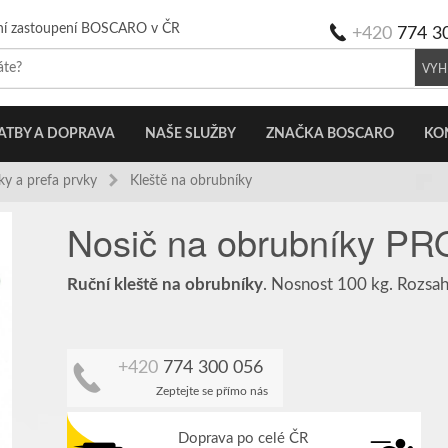
ní zastoupení BOSCARO v ČR
+420
774 3
VYH
ATBY A DOPRAVA
NAŠE SLUŽBY
ZNAČKA BOSCARO
KO
ky a prefa prvky
Kleště na obrubníky
Nosič na obrubníky P
Ruční kleště na obrubníky
. Nosnost 100 kg. Rozsah
+420
774 300 056
Zeptejte se přímo nás
Doprava po celé ČR