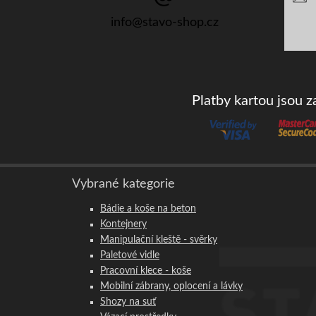
info@stavo-shop.cz
Platby kartou jsou 
Vybrané kategorie
Bádie a koše na beton
Kontejnery
Manipulační kleště - svěrky
Paletové vidle
Pracovní klece - koše
Mobilní zábrany, oplocení a lávky
Shozy na suť