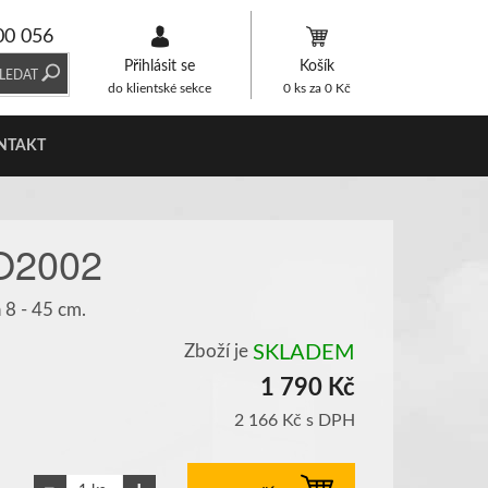
00 056
Přihlásit se
Košík
LEDAT
do klientské sekce
0
ks za
0
Kč
NTAKT
RO2002
 8 - 45 cm.
Zboží je
SKLADEM
1 790 Kč
2 166 Kč
s DPH