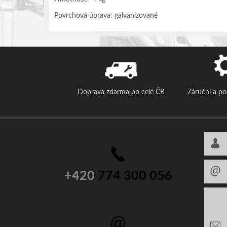
Povrchová úprava: galvanizované
Doprava zdarma po celé ČR
Záruční a p
+420
774 300 056