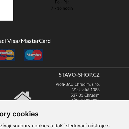
Po - Pá:
7 - 16 hodin
iací Visa/MasterCard
STAVO-SHOP.CZ
Profi-BAU Chrudim, s.r.o.
Václavská 1083
537 01 Chrudim
IČO: 06890393
DIČ: CZ06890393
ory cookies
Provozovna:
vají soubory cookies a další sledovací nástroje s