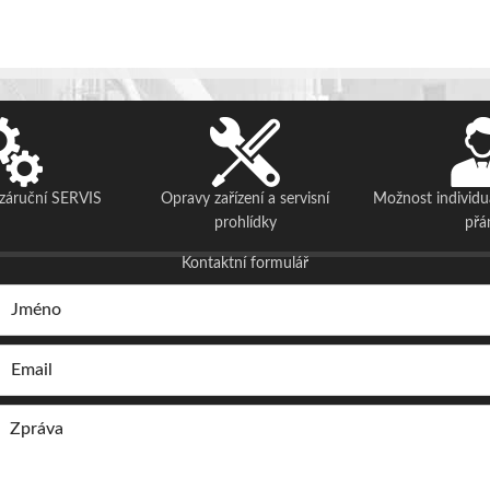
ozáruční SERVIS
Opravy zařízení a servisní
Možnost individu
prohlídky
přá
Kontaktní formulář