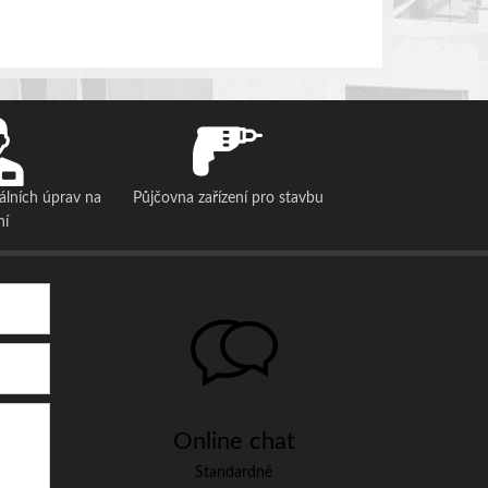
álních úprav na
Půjčovna zařízení pro stavbu
ní
Online chat
Standardně