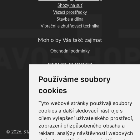
Shozy na suť
Vázací prostředky
Stavba a dílna
Vibrační a zhutňovací technika
Mohlo by Vás také zajímat
Obchodní podmínky
STAVO-SHOP.CZ
Profi-BAU Chrudim, s.r.o.
Používáme soubory
Václavská 1083
537 01 Chrudim
cookies
IČO: 06890393
DIČ: CZ06890393
Tyto webové stránky používají soubory
cookies a další sledovací nástroje s
Provozovna:
cílem vylepšení uživatelského prostředí,
zobrazení přizpůsobeného obsahu a
Zaječice 351, 538 35 Zaječice
reklam, analýzy návštěvnosti webových
© 2026, STAVO-SHOP, ProfiBAU Chrudim, s.r.o. | Vytvořil
Erzasoft