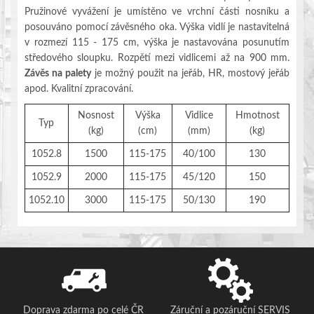
Pružinové vyvážení je umístěno ve vrchní části nosníku a
posouváno pomocí závěsného oka. Výška vidlí je nastavitelná
v rozmezí 115 - 175 cm, výška je nastavována posunutím
středového sloupku. Rozpětí mezi vidlicemi až na 900 mm.
Závěs na palety
je možný použit na jeřáb, HR, mostový jeřáb
apod. Kvalitní zpracování.
Nosnost
Výška
Vidlice
Hmotnost
Typ
(kg)
(cm)
(mm)
(kg)
1052.8
1500
115-175
40/100
130
1052.9
2000
115-175
45/120
150
1052.10
3000
115-175
50/130
190
Doprava zdarma po celé ČR
Záruční a pozáruční SERVIS