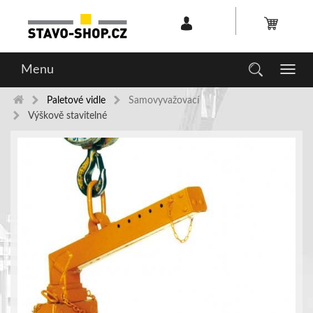
Menu
Toggl
navig
Paletové vidle
Samovyvažovací
Výškově stavitelné