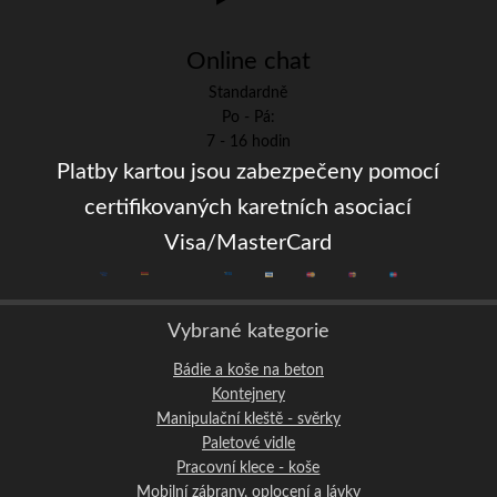
Online chat
Standardně
Po - Pá:
7 - 16 hodin
Platby kartou jsou zabezpečeny pomocí
certifikovaných karetních asociací
Visa/MasterCard
Vybrané kategorie
Bádie a koše na beton
Kontejnery
Manipulační kleště - svěrky
Paletové vidle
Pracovní klece - koše
Mobilní zábrany, oplocení a lávky