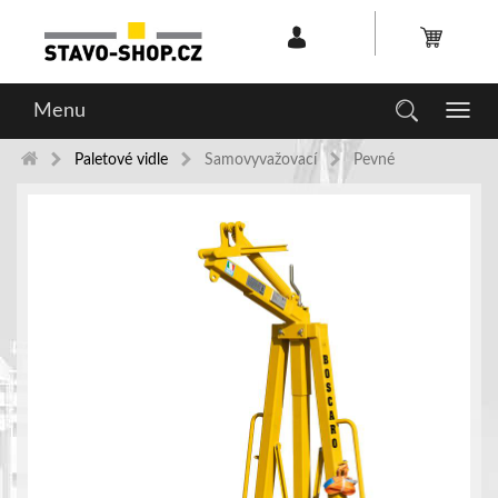
Menu
Toggl
navig
Paletové vidle
Samovyvažovací
Pevné