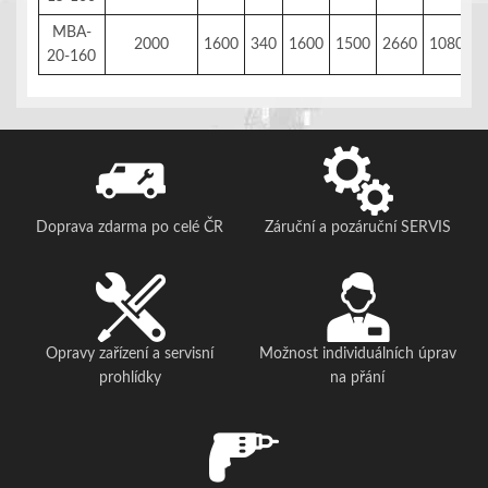
MBA-
2000
1600
340
1600
1500
2660
1080
1
20-160
Doprava zdarma po celé ČR
Záruční a pozáruční SERVIS
Opravy zařízení a servisní
Možnost individuálních úprav
prohlídky
na přání