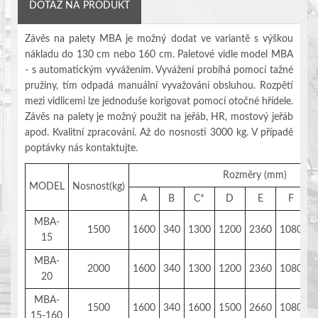
DOTAZ NA PRODUKT
Závěs na palety MBA je možný dodat ve variantě s výškou
nákladu do 130 cm nebo 160 cm.
Paletové vidle model MBA
- s automatickým vyvážením. Vyvážení probíhá pomocí tažné
pružiny, tím odpadá manuální vyvažování obsluhou. Rozpětí
mezi vidlicemi lze jednoduše korigovat pomocí otočné hřídele.
Závěs na palety je možný použit na jeřáb, HR, mostový jeřáb
apod. Kvalitní zpracování. Až do nosnosti 3000 kg. V případě
poptávky nás kontaktujte.
Rozměry (mm)
MODEL
Nosnost(kg)
A
B
C*
D
E
F
MBA-
1500
1600
340
1300
1200
2360
1080
1
15
MBA-
2000
1600
340
1300
1200
2360
1080
1
20
MBA-
1500
1600
340
1600
1500
2660
1080
1
15-160