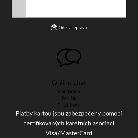
Odeslat zprávu
Online chat
Standardně
Po - Pá:
7 - 16 hodin
Platby kartou jsou zabezpečeny pomocí
certifikovaných karetních asociací
Visa/MasterCard