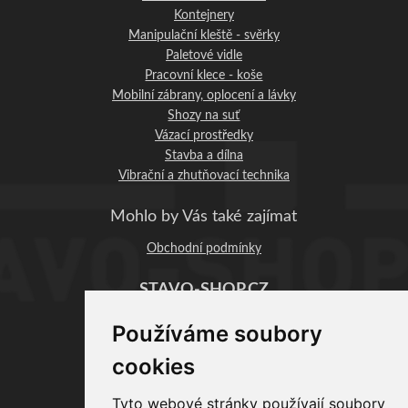
Kontejnery
Manipulační kleště - svěrky
Paletové vidle
Pracovní klece - koše
Mobilní zábrany, oplocení a lávky
Shozy na suť
Vázací prostředky
Stavba a dílna
Vibrační a zhutňovací technika
Mohlo by Vás také zajímat
Obchodní podmínky
STAVO-SHOP.CZ
Profi-BAU Chrudim, s.r.o.
Používáme soubory
Václavská 1083
537 01 Chrudim
cookies
IČO: 06890393
DIČ: CZ06890393
Tyto webové stránky používají soubory