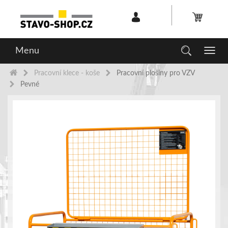
Menu
Toggl
navig
Pracovní klece - koše
Pracovní plošiny pro VZV
Pevné