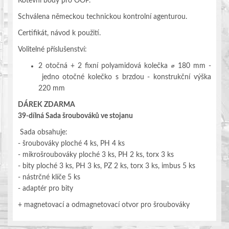
Kotevní body pro OOP.
Schválena německou technickou kontrolní agenturou.
Certifikát, návod k použití.
Volitelné příslušenství:
2 otočná + 2 fixní polyamidová kolečka ⌀ 180 mm -
jedno otočné kolečko s brzdou - konstrukční výška
220 mm
DÁREK ZDARMA
39-dílná Sada šroubováků ve stojanu
S
ada obsahuje:
- šroubováky ploché 4 ks, PH 4 ks
- mikrošroubováky ploché 3 ks, PH 2 ks, torx 3 ks
- bity ploché 3 ks, PH 3 ks, PZ 2 ks, torx 3 ks, imbus 5 ks
- nástrčné klíče 5 ks
- adaptér pro bity
+ magnetovací a odmagnetovací otvor pro šroubováky