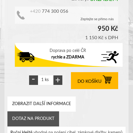
+420
774 300 056
Zeptejte se přímo nás
950 Kč
1 150 Kč
s DPH
Doprava po celé ČR
rychle a ZDARMA
DO KOŠÍKU
ZOBRAZIT DALŠÍ INFORMACE
DOTAZ NA PRODUKT
Ruční kleště
vhodné na nošení cihel, zámkové dlažby, kamenů