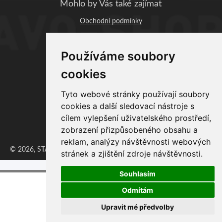
Mohlo by Vás také zajímat
Obchodní podmínky
STAVO-SHOP.CZ
Používáme soubory
Profi-BAU Chrudim, s.r.o.
Václavská 1083
cookies
537 01 Chrudim
IČO: 06890393
Tyto webové stránky používají soubory
DIČ: CZ06890393
cookies a další sledovací nástroje s
cílem vylepšení uživatelského prostředí,
Provozovna:
zobrazení přizpůsobeného obsahu a
Zaječice 351, 538 35 Zaječice
reklam, analýzy návštěvnosti webových
© 2026, STAVO-SHOP, ProfiBAU Chrudim, s.r.o. | Vytvořil
Erzasoft
stránek a zjištění zdroje návštěvnosti.
Souhlasím
Odmítám
Upravit mé předvolby