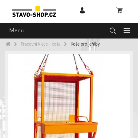
Menu
Toggl
navig
Pracovní klece - koše
Koše pro jeřáby