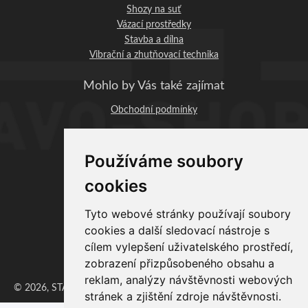
Shozy na suť
Vázací prostředky
Stavba a dílna
Vibrační a zhutňovací technika
Mohlo by Vás také zajímat
Obchodní podmínky
STAVO-SHOP.CZ
Používáme soubory
Profi-BAU Chrudim, s.r.o.
Václavská 1083
cookies
537 01 Chrudim
IČO: 06890393
Tyto webové stránky používají soubory
DIČ: CZ06890393
cookies a další sledovací nástroje s
Provozovna:
cílem vylepšení uživatelského prostředí,
zobrazení přizpůsobeného obsahu a
Zaječice 351, 538 35 Zaječice
reklam, analýzy návštěvnosti webových
© 2026, STAVO-SHOP, ProfiBAU Chrudim, s.r.o. | Vytvořil
Erzasoft
stránek a zjištění zdroje návštěvnosti.