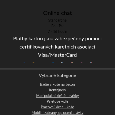
Online chat
Standardně
Po - Pá:
7 - 16 hodin
Platby kartou jsou zabezpečeny pomocí
certifikovaných karetních asociací
Visa/MasterCard
Vybrané kategorie
Bádie a koše na beton
Kontejnery
Manipulační kleště - svěrky
Paletové vidle
Pracovní klece - koše
Mobilní zábrany, oplocení a lávky