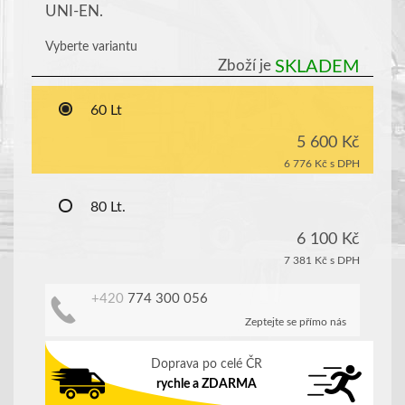
UNI-EN.
Vyberte variantu
Zboží je
SKLADEM
60 Lt
5 600 Kč
6 776 Kč
s DPH
80 Lt.
6 100 Kč
7 381 Kč
s DPH
+420
774 300 056
Zeptejte se přímo nás
Doprava po celé ČR
rychle a ZDARMA