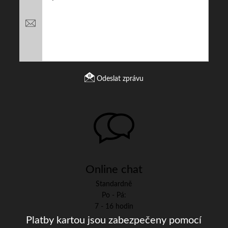
Odeslat zprávu
Online chat
Standardně
Po - Pá:
7 - 16 hodin
Platby kartou jsou zabezpečeny pomocí