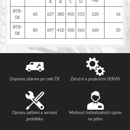
A
B
C
D
BTB-
60
637
380
450
513
120
16
06
BTB-
80
697
410
500
563
160
20
08
Doprava zdarma po celé ČR
Záruční a pozáruční SERVIS
Opravy zařízení a servisní
Možnost individuálních úprav
prohlídky
na přání