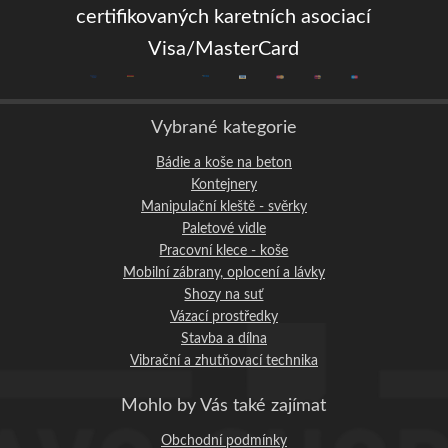
certifikovaných karetních asociací
Visa/MasterCard
Vybrané kategorie
Bádie a koše na beton
Kontejnery
Manipulační kleště - svěrky
Paletové vidle
Pracovní klece - koše
Mobilní zábrany, oplocení a lávky
Shozy na suť
Vázací prostředky
Stavba a dílna
Vibrační a zhutňovací technika
Mohlo by Vás také zajímat
Obchodní podmínky