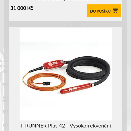
31 000
Kč
DO KOŠÍKU
T-RUNNER Plus 42 - Vysokofrekvenční