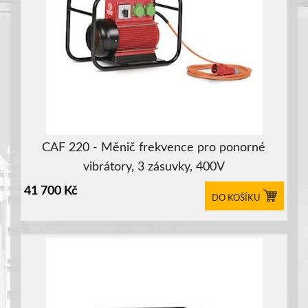
CAF 220 - Měnič frekvence pro ponorné
vibrátory, 3 zásuvky, 400V
41 700
Kč
DO KOŠÍKU