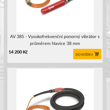
AV 385 - Vysokofrekvenční ponorný vibrátor s
průměrem hlavice 38 mm
14 200
Kč
DO KOŠÍKU