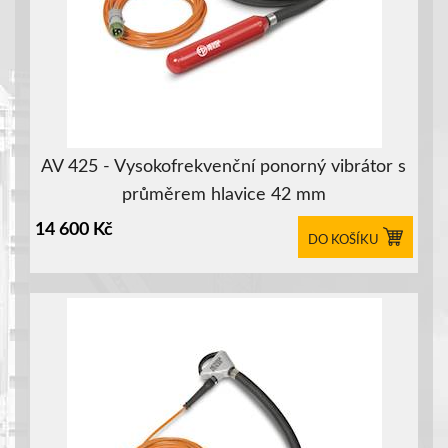
AV 425 - Vysokofrekvenční ponorný vibrátor s
průměrem hlavice 42 mm
14 600
Kč
DO KOŠÍKU