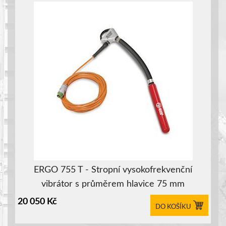
ERGO 755 T - Stropní vysokofrekvenční
vibrátor s průměrem hlavice 75 mm
20 050
Kč
DO KOŠÍKU