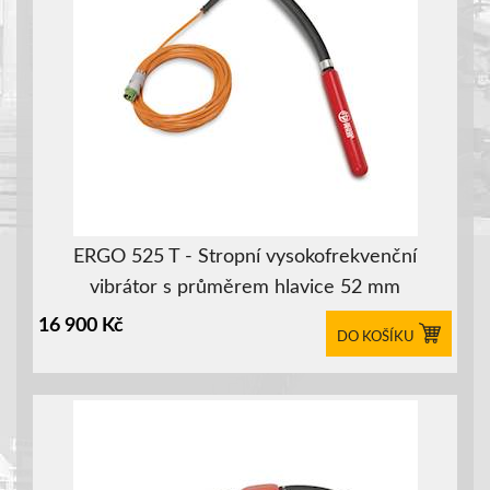
ERGO 525 T - Stropní vysokofrekvenční
vibrátor s průměrem hlavice 52 mm
16 900
Kč
DO KOŠÍKU