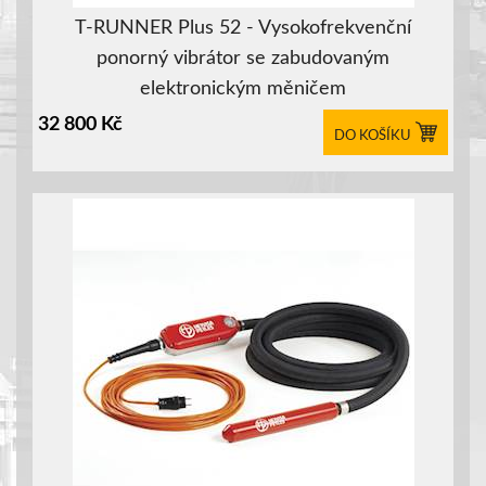
T-RUNNER Plus 52 - Vysokofrekvenční
ponorný vibrátor se zabudovaným
elektronickým měničem
32 800
Kč
DO KOŠÍKU