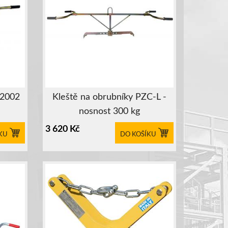
O2002
Kleště na obrubníky PZC-L -
nosnost 300 kg
3 620
Kč
KU
DO KOŠÍKU