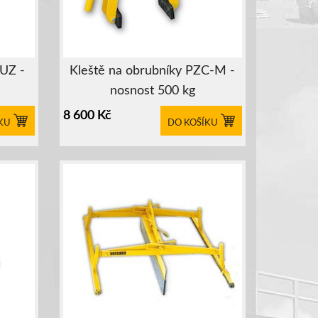
HUZ -
Kleště na obrubníky PZC-M -
nosnost 500 kg
8 600
Kč
KU
DO KOŠÍKU