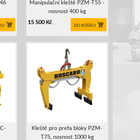
546
Manipulační kleště PZM-T55 -
nosnost 400 kg
15 500
Kč
KU
DO KOŠÍKU
ZC-
Kleště pro prefa bloky PZM-
T75, nosnost 1000 kg