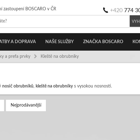
ní zastoupení BOSCARO v ČR
+420
774 3
VYH
ATBY A DOPRAVA
NAŠE SLUŽBY
ZNAČKA BOSCARO
KO
ky a prefa prvky
Kleště na obrubníky
hý
nosič obrubníků
,
kleště na obrubníky
s vysokou nosností.
Nejprodávanější