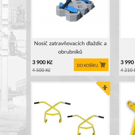
Nosič zatravňovacích dlaždic a
obrubníků
3 900
Kč
3 990
DO KOŠÍKU
4 500
Kč
4 210
%