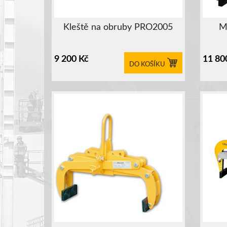
Kleště na obruby PRO2005
M
9 200
Kč
11 80
DO KOŠÍKU