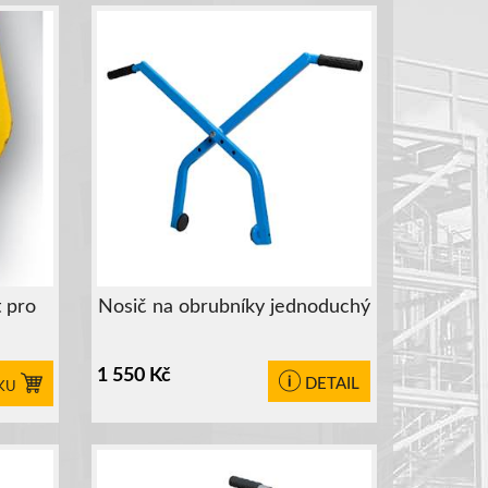
 pro
Nosič na obrubníky jednoduchý
1 550
Kč
DETAIL
KU