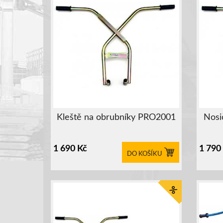
Kleště na obrubníky PRO2001
Nosi
1 690
Kč
1 790
DO KOŠÍKU
%