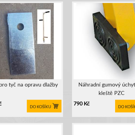
 pro tyč na opravu dlažby
Náhradní gumový úchyt
kleště PZC
č
790
Kč
DO KOŠÍKU
DO KOŠÍ