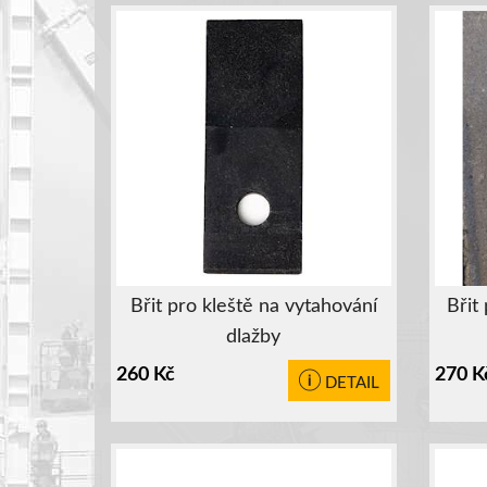
Břit pro kleště na vytahování
Břit
dlažby
260
Kč
270
K
DETAIL