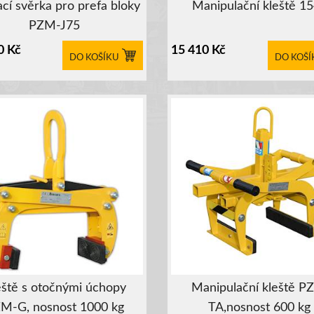
cí svěrka pro prefa bloky
Manipulační kleště 1
PZM-J75
0
Kč
15 410
Kč
DO KOŠÍKU
DO KOŠÍ
eště s otočnými úchopy
Manipulační kleště P
M-G, nosnost 1000 kg
TA,nosnost 600 kg