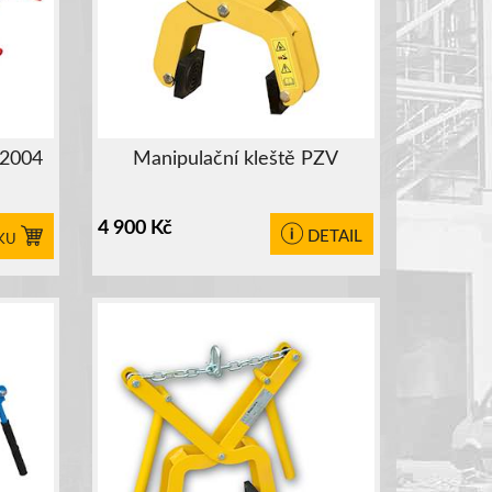
O2004
Manipulační kleště PZV
4 900
Kč
DETAIL
KU