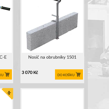
ZC-E
Nosič na obrubníky 1501
3 070
Kč
KU
DO KOŠÍKU
%