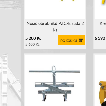
Nosič obrubníků PZC-E sada 2
Kle
ks
5 200
Kč
6 590
DO KOŠÍKU
5 600
Kč