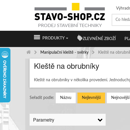
Výhrad
PRODEJ STAVEBNÍ TECHNIKY
PRODUKTY
ZLEVNĚNÉ ZBOŽÍ
PL
Manipulační kleště - svěrky
Kleště na obrubní
Kleště na obrubníky
Kleště na obrubníky v několika provedení. Jednoduc
Seřadit podle:
Názvu
Nejlevnější
Nejnovější
Parametry