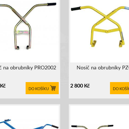
č na obrubníky PRO2002
Nosič na obrubníky P
Kč
2 800
Kč
DO KOŠÍKU
DO KOŠÍ