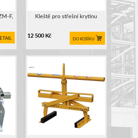
PZM-F,
Kleště pro střešní krytinu
12 500
Kč
ETAIL
DO KOŠÍKU