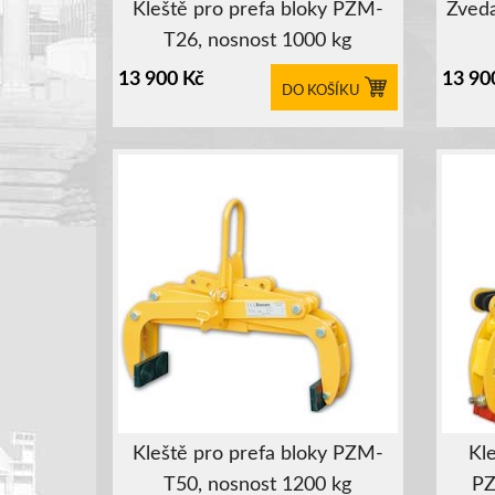
Kleště pro prefa bloky PZM-
Zveda
T26, nosnost 1000 kg
13 900
Kč
13 90
DO KOŠÍKU
Kleště pro prefa bloky PZM-
Kl
T50, nosnost 1200 kg
PZ