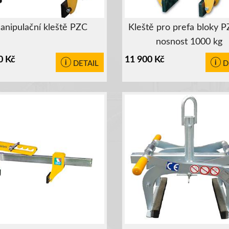
anipulační kleště PZC
Kleště pro prefa bloky 
nosnost 1000 kg
0
Kč
11 900
Kč
DETAIL
D