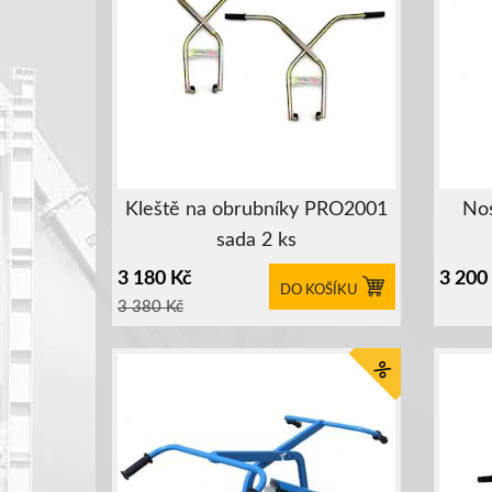
Kleště na obrubníky PRO2001
Nos
sada 2 ks
3 180
Kč
3 200
DO KOŠÍKU
3 380
Kč
%