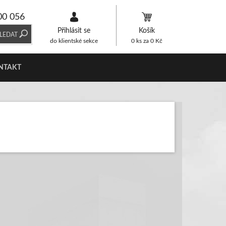
00 056
Přihlásit se
Košík
LEDAT
do klientské sekce
0
ks za
0
Kč
NTAKT