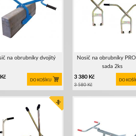
ič na obrubníky dvojitý
Nosič na obrubníky PR
sada 2ks
Kč
3 380
Kč
DO KOŠÍKU
DO KOŠÍ
3 580
Kč
%