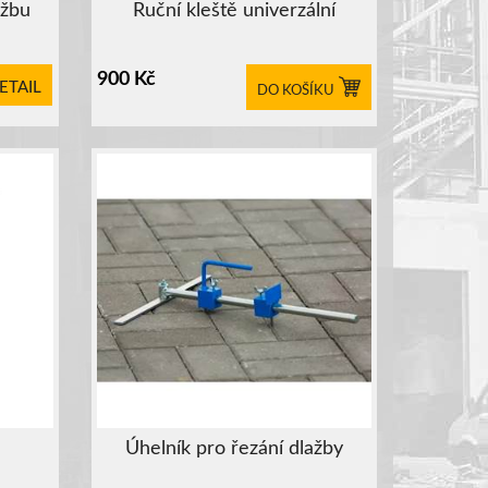
ažbu
Ruční kleště univerzální
900
Kč
ETAIL
DO KOŠÍKU
Úhelník pro řezání dlažby