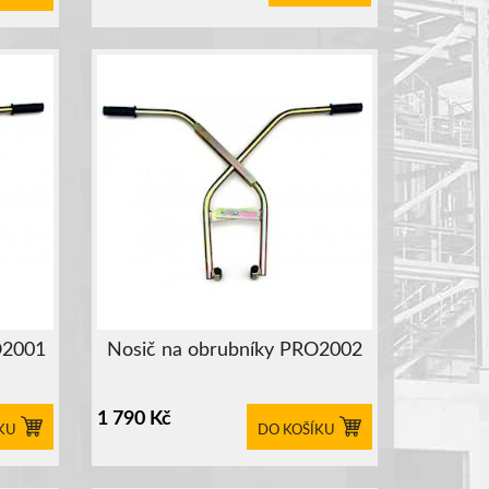
O2001
Nosič na obrubníky PRO2002
1 790
Kč
KU
DO KOŠÍKU