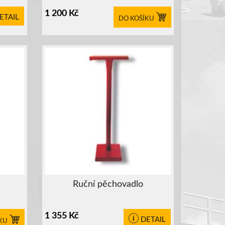
1 200
Kč
ETAIL
DO KOŠÍKU
Ruční pěchovadlo
1 355
Kč
DETAIL
KU