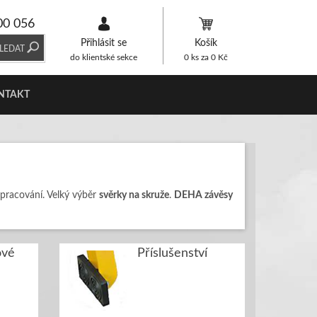
00 056
Přihlásit se
Košík
LEDAT
do klientské sekce
0
ks za
0
Kč
NTAKT
zpracování. Velký výběr
svěrky na skruže
.
DEHA závěsy
ové
Příslušenství