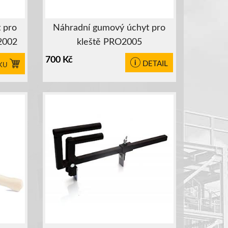
 pro
Náhradní gumový úchyt pro
2002
kleště PRO2005
700
Kč
DETAIL
KU