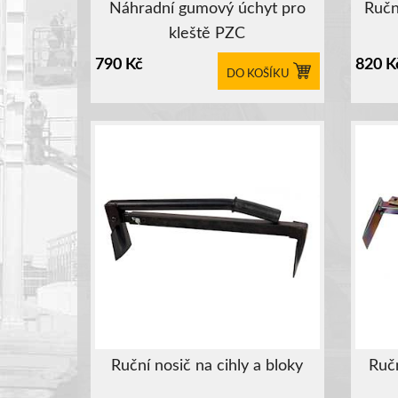
Náhradní gumový úchyt pro
Ručn
kleště PZC
790
Kč
820
K
DO KOŠÍKU
Ruční nosič na cihly a bloky
Ručn