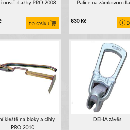
í nosič dlažby PRO 2008
Palice na zámkovou dl
č
830
Kč
D
DO KOŠÍKU
í kleště na bloky a cihly
DEHA závěs
PRO 2010