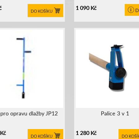
č
1 090
Kč
D
DO KOŠÍKU
 pro opravu dlažby JP12
Palice 3 v 1
Kč
1 280
Kč
DO KOŠÍKU
DO KOŠÍ