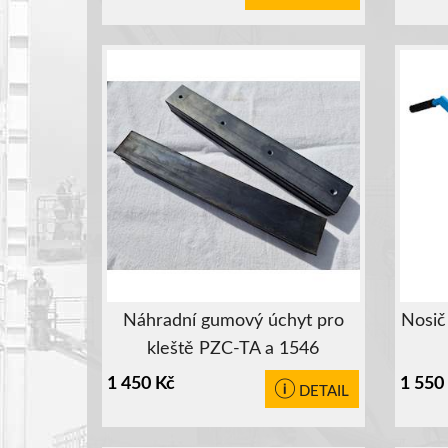
Náhradní gumový úchyt pro
Nosič
kleště PZC-TA a 1546
1 450
Kč
1 550
DETAIL