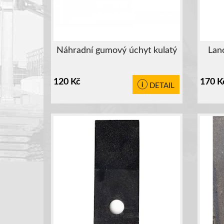
Náhradní gumový úchyt kulatý
Lan
120
Kč
170
K
DETAIL