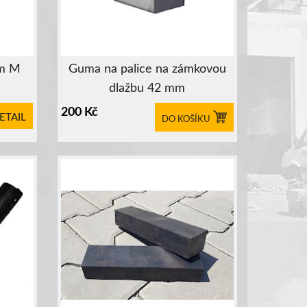
em M
Guma na palice na zámkovou
dlažbu 42 mm
200
Kč
ETAIL
DO KOŠÍKU