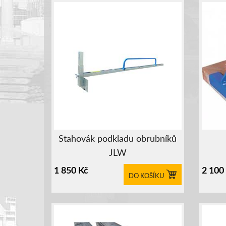
Stahovák podkladu obrubníků
JLW
1 850
Kč
2 100
DO KOŠÍKU