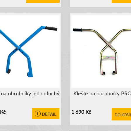
 na obrubníky jednoduchý
Kleště na obrubníky PR
Kč
1 690
Kč
DETAIL
DO KOŠÍ