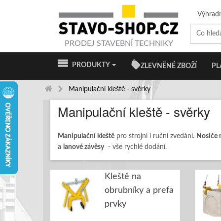
Výhrad
PRODEJ STAVEBNÍ TECHNIKY
PRODUKTY
ZLEVNĚNÉ ZBOŽÍ
PL
Manipulační kleště - svěrky
Manipulační kleště - svěrky
Manipulační kleště
pro strojní i ruční zvedání.
Nosiče 
a
lanové závěsy
- vše rychlé dodání.
Kleště na
obrubníky a prefa
prvky