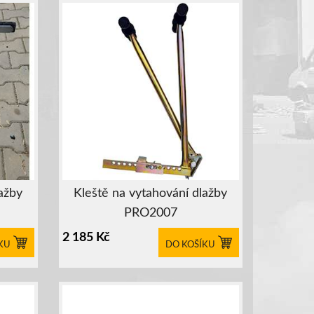
ažby
Kleště na vytahování dlažby
PRO2007
2 185
Kč
KU
DO KOŠÍKU