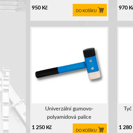
950
Kč
970
K
DO KOŠÍKU
Univerzální gumovo-
Tyč
polyamidová palice
1 250
Kč
1 280
DO KOŠÍKU