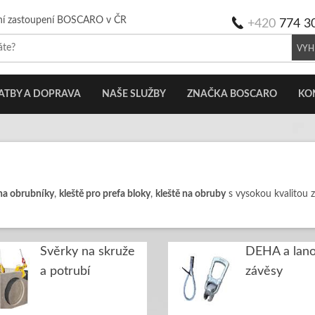
ní zastoupení BOSCARO v ČR
+420
774 3
VYH
ATBY A DOPRAVA
NAŠE SLUŽBY
ZNAČKA BOSCARO
KO
na obrubníky
,
kleště pro prefa bloky
,
kleště na obruby
s vysokou kvalitou 
Svěrky na skruže
DEHA a lan
a potrubí
závěsy