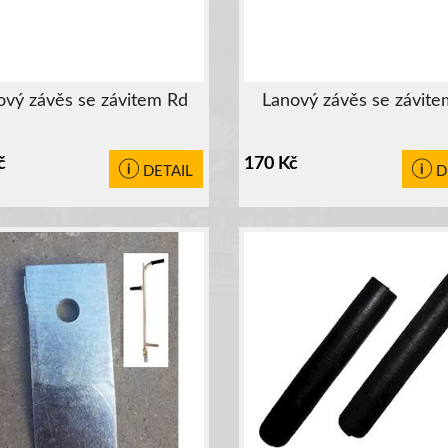
ový závěs se závitem Rd
Lanový závěs se závit
č
170
Kč
DETAIL
D