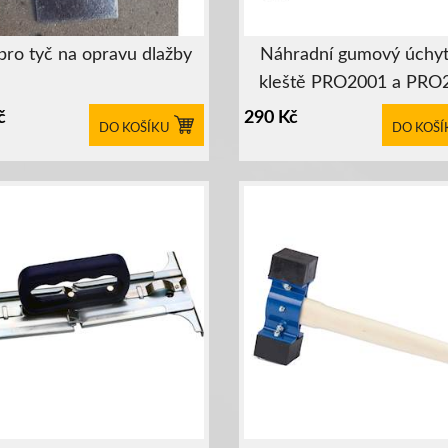
 pro tyč na opravu dlažby
Náhradní gumový úchyt
kleště PRO2001 a PRO
č
290
Kč
DO KOŠÍKU
DO KOŠÍ