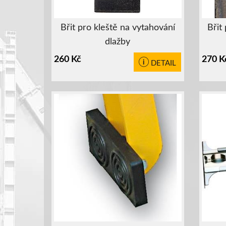
Břit pro kleště na vytahování
Břit
dlažby
260
Kč
270
K
DETAIL