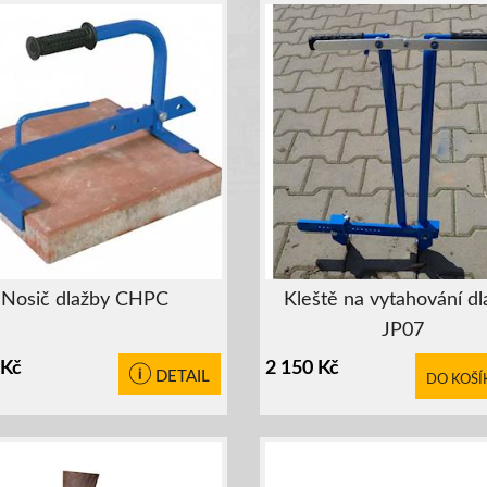
Nosič dlažby CHPC
Kleště na vytahování dl
JP07
Kč
2 150
Kč
DETAIL
DO KOŠÍ