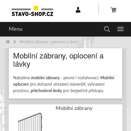
Menu
Toggl
navig
Mobilní zábrany, oplocení a lávky
Mobilní zábrany, oplocení a
lávky
Nabízíme
mobilní zábrany
- pevné i roztahovací.
Mobilní
oplocení
pro dočasné ohrazení stavenišť, vyhrazení
prostoru,
přechodové lávky
pro bezpečné přístupy.
Mobilní zábrany