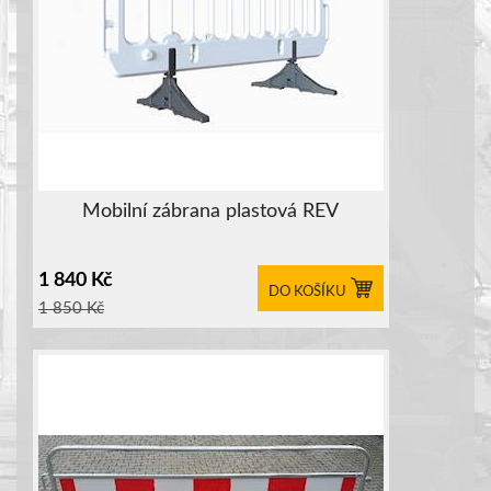
Mobilní zábrana plastová REV
1 840
Kč
DO KOŠÍKU
1 850
Kč