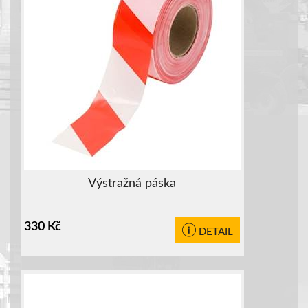
Výstražná páska
330
Kč
DETAIL