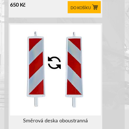
650
Kč
DO KOŠÍKU
Směrová deska oboustranná